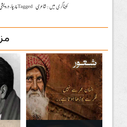
کیٹاگری میں :
شاعری
Tagged
چرچا
،
درویشی
مز