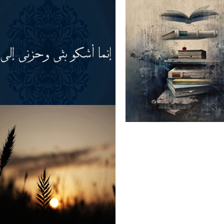
ی عظمت کی داستاں
عورت! محبت کی پہچان
پریشانی اور غم کی دعا