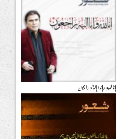
إِنَّا لِلّهِ وَإِنَّـا إِلَيْهِ رَاجِعونَ