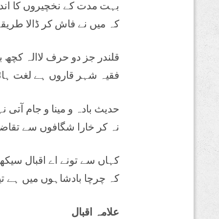
بہت مدت کے نخچیروں کا انداز
کہ میں نے فاش کر ڈالا طریقہ
قلندر جز دو حرف لاالہ کچھ ب
فقیہ شہر قاروں ہے لغت ہائ
حدیث بادہ و مینا و جام آتی ن
نہ کر خارا شگافوں سے تقاض
کہاں سے تونے اے اقبال سیک
کہ چرچا بادشاہوں میں ہے تیر
علامہ اقبال