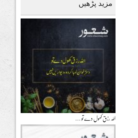
مزید پڑھیں
اللہ رزق کھول دے تو …