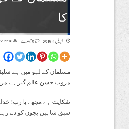
کا
اپریل 1, 2018
0 تبصرے
2216
منا
مسلماں کے لہو میں ہے سلیقہ
مروت حسن عالم گیر ہے مردا
شکایت ہے مجھے یا رب! خدا
سبق شاہیں بچوں کو دے رہے 