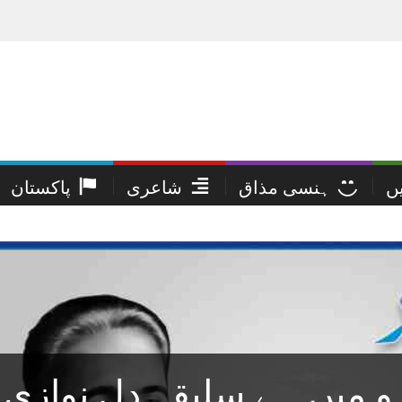
یں
ہنسی مذاق
شاعری
پاکستان
 میں ہے سلیقہ دل نوازی