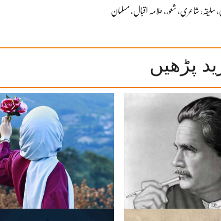
،
سلیقہ
،
شاعری
،
شعور
،
علامہ اقبال
،
مسلمان
ید پڑھیں