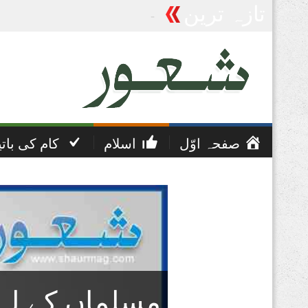
تازہ ترین
پریشانی اور غم کی دعا
صفحہ اوّل
اسلام
کام کی بات
مسلماں کے لہو