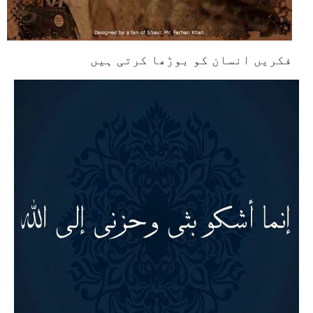
فکریں انسان کو بوڑھا کرتی ہیں