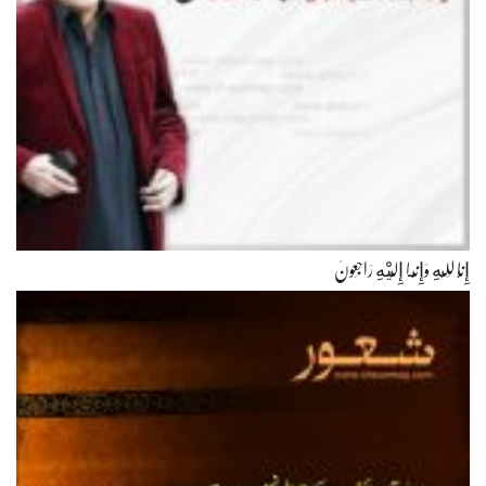
إِنَّا لِلّهِ وَإِنَّـا إِلَيْهِ رَاجِعونَ