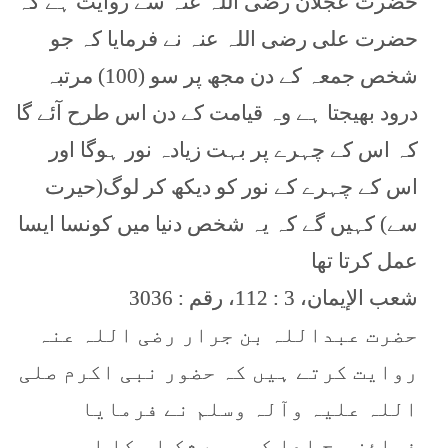
حضرت عجلان رضی اللہ عنہ سے روایت ہے کہ
حضرت علی رضی اللہ عنہ نے فرمایا کہ جو
شخص جمعہ کے دن مجھ پر سو (100) مرتبہ
درود بھیجتا ہے وہ قیامت کے دن اس طرح آئے گا
کہ اس کے چہرے پر بہت زیادہ نور ہوگا اور
اس کے چہرے کے نور کو دیکھ کر لوگ(حیرت
سے) کہیں گے کہ یہ شخص دنیا میں کونسا ایسا
عمل کرتا تھا
شعب الإيمان، 3 : 112، رقم : 3036
حضرت عبداللہ بن جرار رضی اللہ عنہ
روایت کرتے ہیں کہ حضور نبی اکرم صلی
اللہ علیہ وآلہ وسلم نے فرمایا
فرائض حج ادا کرو بے شک اس کا اجر