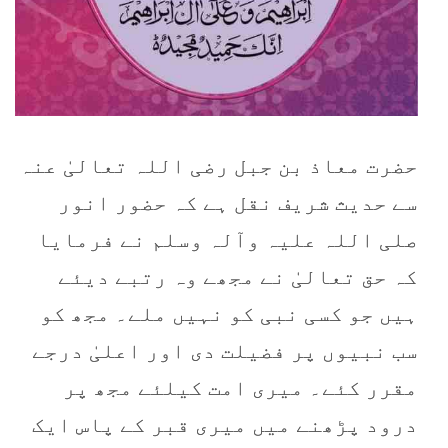
حضرت معاذ بن جبل رضی اللہ تعالیٰ عنہ
سے حدیث شریف نقل ہے کہ حضور انور
صلی اللہ علیہ وآلہ وسلم نے فرمایا
کہ حق تعالیٰ نے مجھے وہ رتبے دیئے
ہیں جو کسی نبی کو نہیں ملے۔ مجھ کو
سب نبیوں پر فضیلت دی اور اعلیٰ درجے
مقرر کئے۔ میری امت کیلئے مجھ پر
درود پڑھنے میں میری قبر کے پاس ایک