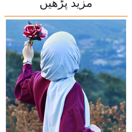
مزید پڑھیں