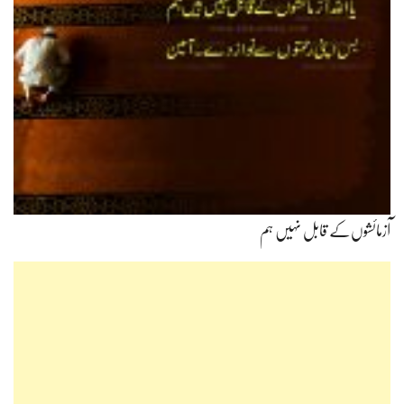
آزمائشوں‌کے قابل نہیں ہم