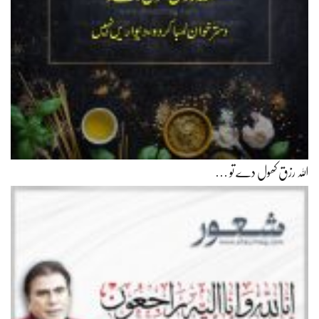
اللہ رزق کھول دے تو …