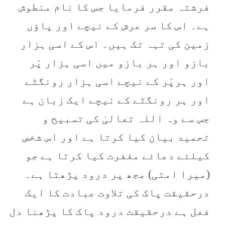
فرشتہ مقرر فرمایا جس کا نام منطوش
ہے۔ اس کا سر عرش کے نیچے اور پاﺅں
زمین کی تہہ تک ہیں۔ اس کے اسی ہزار
بازو اور ہر بازو میں اسی ہزار پَر
اور ہرپَر کے نیچے اسی ہزار رونگٹے
اور ہر رونگٹے کے نیچے ایک زبان ہے
جس سے وہ اللہ تعالیٰ کی تسبیح و
تحمید بیان کیا کرتا ہے اور اس شخص
کیلئے دعائے مغفرت کیا کرتا ہے جو
(میرا امتی) مجھ پر درود پڑھتا ہے۔
درحقیقت پاک کی تلاوت عبادت کا ایک
فعل ہے درحقیقت درود پاک کا پڑھنا دل