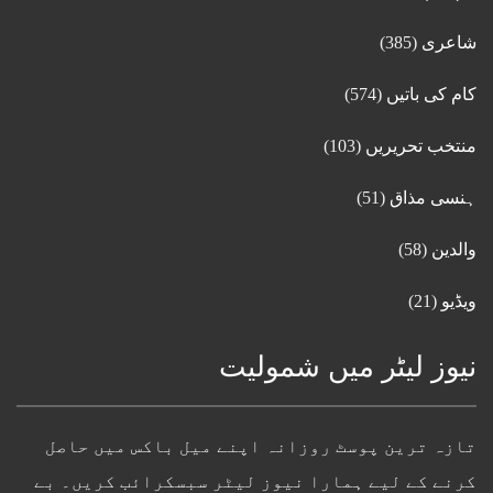
شاعری
(385)
کام کی باتیں
(574)
منتخب تحریریں
(103)
ہنسی مذاق
(51)
والدین
(58)
ویڈیو
(21)
نیوز لیٹر میں شمولیت
تازہ ترین پوسٹ روزانہ اپنے میل باکس میں حاصل
کرنے کے لیے ہمارا نیوز لیٹر سبسکرائب کریں۔ بے