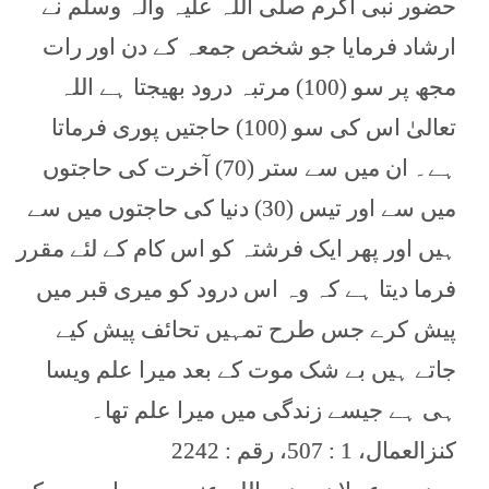
حضور نبی اکرم صلی اللہ علیہ وآلہ وسلم نے
ارشاد فرمایا جو شخص جمعہ کے دن اور رات
مجھ پر سو (100) مرتبہ درود بھیجتا ہے اللہ
تعالیٰ اس کی سو (100) حاجتیں پوری فرماتا
ہے۔ ان میں سے ستر (70) آخرت کی حاجتوں
میں سے اور تیس (30) دنیا کی حاجتوں میں سے
ہیں اور پھر ایک فرشتہ کو اس کام کے لئے مقرر
فرما دیتا ہے کہ وہ اس درود کو میری قبر میں
پیش کرے جس طرح تمہیں تحائف پیش کیے
جاتے ہیں بے شک موت کے بعد میرا علم ویسا
ہی ہے جیسے زندگی میں میرا علم تھا۔
کنزالعمال، 1 : 507، رقم : 2242