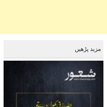
مزید پڑھیں