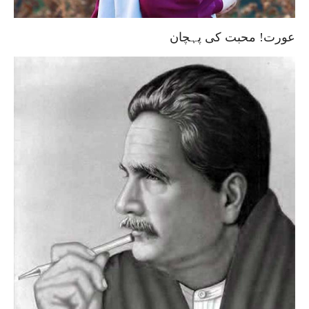
عورت! محبت کی پہچان