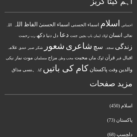
اہم کیٹا گریز
اسلام
اللہ
الفاظ
اسماء الحسنیٰ
اسماء الحسنى
اللہ
احساس
دعا
انسان
دکھ
دل
دنیا
تعالی
جنت
رحمت
اولاد
باپ
بچپن
رب
ایمان
شعور
شاعری
زندگی
سچ
علامہ
سجدہ
شکر
صبر
عشق
قرآن
محبت
اقبال
ماں
مزاح
موت
نماز
نیکی
مسلمان
قبر
لوگ
محب وطن
کام کی باتیں
پاکستان
والدین
وقت
ہنسی مذاق
گناہ
مزید صفحات
اسلام
(450)
پاکستان
(73)
دلچسپ
(68)