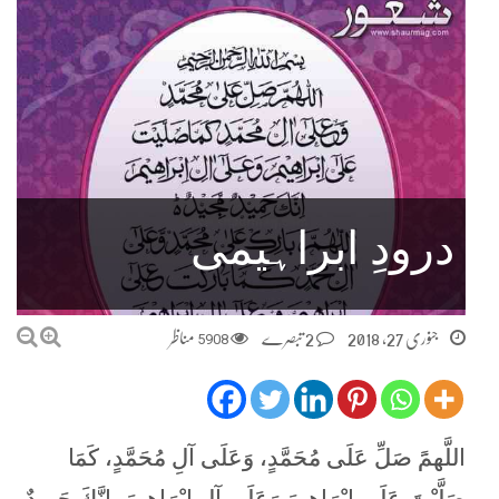
درودِ ابراہیمی
جنوری 27, 2018
2 تبصرے
5908
مناظر
اللَّھمًَ صَلِّ عَلَى مُحَمَّدٍ، وَعَلَى آلِ مُحَمَّدٍ، كَمَا
صَلَّيْتَ عَلَى إِبْرَاھيمَ وَعَلَى آلِ إِبْرَاھيمَ، إِنَّكَ حَمِيدٌ