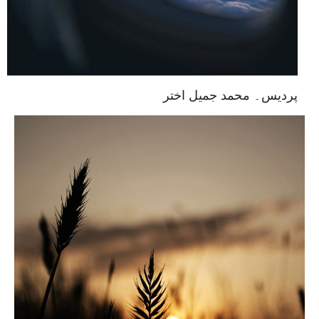
پردیس۔ محمد جمیل اختر