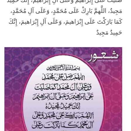
مَجِيدٌ، اللَّھمَّ بَارِكْ عَلَى مُحَمَّدٍ، وَعَلَى آلِ مُحَمَّدٍ،
كَمَا بَارَكْتَ عَلَى إِبْرَاھيمَ، وَعَلَى آلِ إِبْرَاھيمَ، إِنَّكَ
حَمِيدٌ مَجِيدٌ