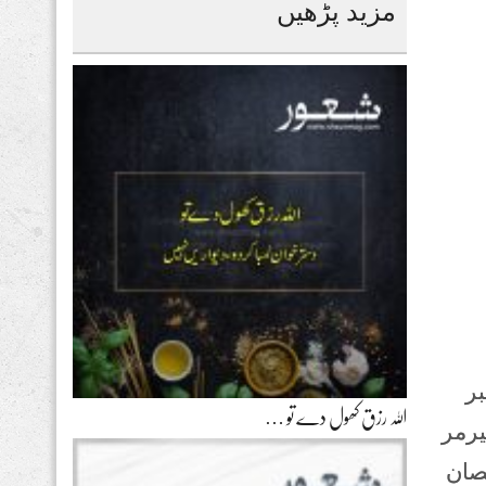
مزید پڑھیں
بر
اللہ رزق کھول دے تو …
یرمر
صان