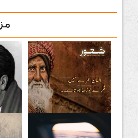
مز
فکریں انسان کو بوڑھا کرتی
اقبال تیر