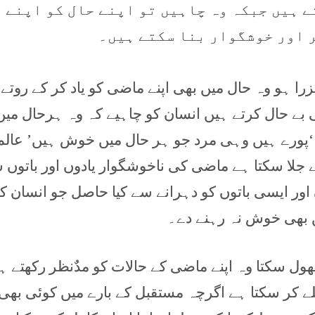
 ہیں جبکہ وہ چاہیں تو اپنے حال کو اپنے
 اور خوشگوار بنا سکتے ہیں۔
را ہو وہ حال میں بھی اپنے ماضی کو یاد کر کے روتے
ی بے حال کرتے ہیں انسان کو چاہیے کہ وہ ہرحال میں
رے ہیں وہی مرد جو ہر حال میں خوش ہیں’ عالم
ے جلا سکتا ہے ماضی کی ناخوشگوار یادوں اور باتوں 
 اور ایسی باتوں کو دہرانے سے کیا حاصل جو انسان ک
 بھی خوش نہ رہنے دے۔
ھول سکتا وہ اپنے ماضی کے حالات کو مدٌنظر رکھتے ہ
لے کر سکتا ہے اگرچہ مستقبل کے بارے میں کوئی بھی