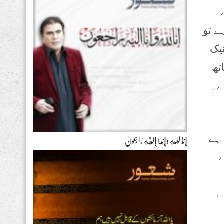
ے تو
نیک
تھ
ے۔
ہے
إِنَّا لِلّهِ وَإِنَّـا إِلَيْهِ رَاجِعونَ
ے