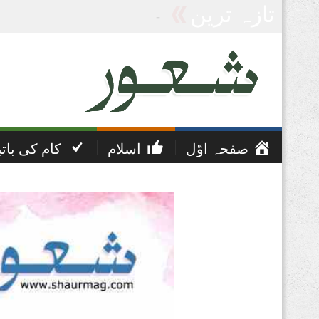
تازہ ترین
پریشانی اور غم کی دعا
صفحہ اوّل
اسلام
کام کی بات