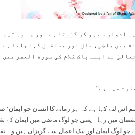
ن ادوار سے ہو کر گزرتا ہے اور یہ وہ تین
م میں ماضی، حال اور مستقبل کہا جاتا ہے
عالیٰ نے اپنے پاک کلام کی سورة العصر میں
ارے میں ہے“
سم اس لئے کہا ہے کہ ہر زمانے کا انسان جو ایمان‘ ص
قصان میں رہا۔ یعنی جو لوگ ماضی میں ایمان کے بغ
 جو لوگ ایمان اور نیک اعمال سے گریزاں ہیں وہ نق