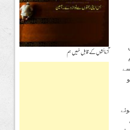
آزمائشوں‌کے قابل نہیں ہم
سے
و
وئے