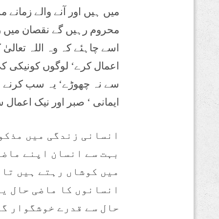
میں ہیں اور آنے والے زمانے
محروم رہیں گے نقصان میں ر
اسے چاہئے کہ وہ اللہ تعالیٰ 
اعمال کرے‘ لوگوں کونیکی ک
سے نہ چھوڑے‘ یہ سب کرنے 
ایمانی ‘ صبر اور نیک اعمال 
انسانی زندگی میں مذکور
بہت سے انسان اپنے ماضی
میں کوشاں رہتے ہیں تا 
انسانوں کا ماضی حال یا
حال سے قدرے خوشگوار گز