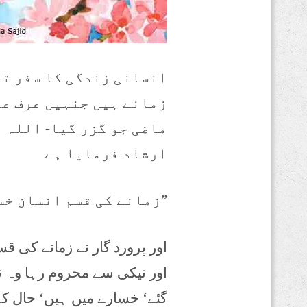
انسانی زندگی کا سفر تی
زمانے ہیں جنہیں عرف عا
ماضی جو گزر گیا- اللہ ت
ارشاد فرمایا ہے
”زمانے کی قسم انسان خس
اور پرورد گار نے زمانے کی ق
اور نیکی سے محروم رہا وہ ن
گئے‘ خسارے میں ہیں‘ حال کے