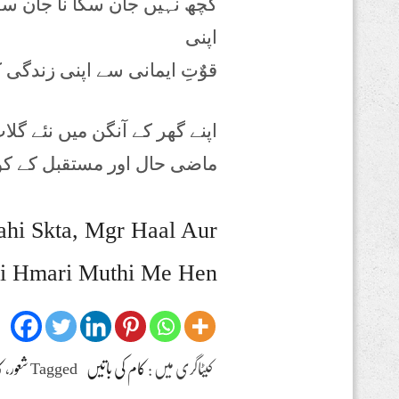
کچھ نہیں جان سکا نا جان سکت
اپنی
قوٌتِ ایمانی سے اپنی زندگی
اپنے گھر کے آنگن میں نئے گل
ماضی حال اور مستقبل کے ک
hi Skta, Mgr Haal Aur
hi Hmari Muthi Me Hen
کیٹاگری میں :
کام کی باتیں
Tagged
شعور
،
ک