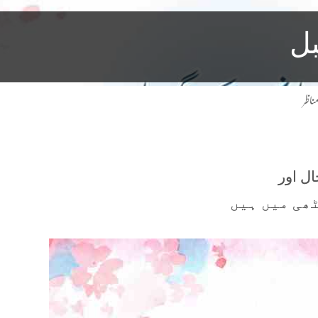
بل
ناظر
ل اور
ھی میں ہیں