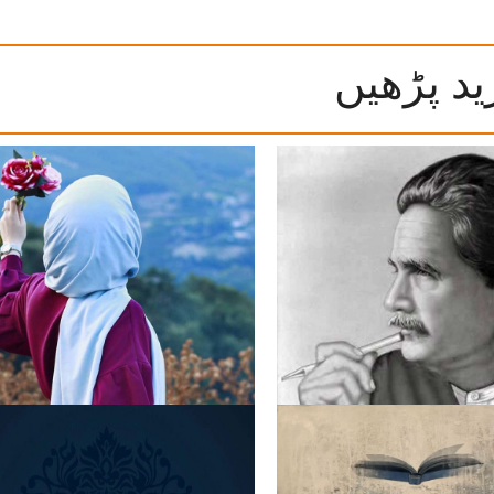
ید پڑھیں
ی عظمت کی داستاں
عورت! محبت کی پہچان