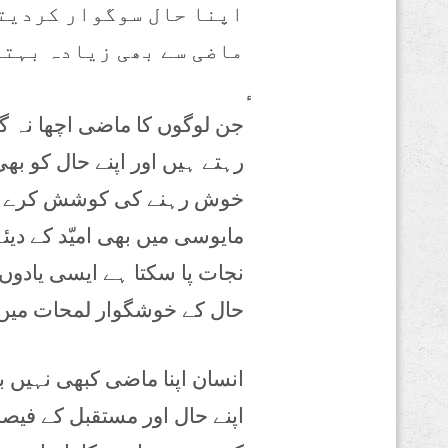
اپنا حال سوگوار کردیتے
ماضی سے بھی زیادہ بہتر
جن لوگوں کا ماضی اچھا نہ گز
رہتے ہیں اور اپنے حال کو بھ
خوش رہنے کی کوشش کرے ‘پو
مایوسی میں بھی امیّد کے دیئ
نجات پا سکتا ہے ایسی یادوں
حال کے خوشگوار لمحات میں
انسان اپنا ماضی کبھی نہیں ب
اپنے حال اور مستقبل کے فیص