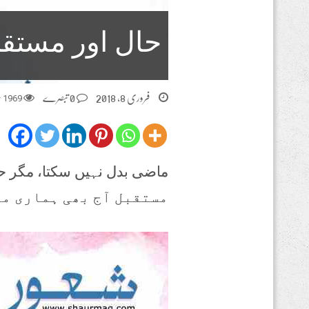
حال اور مستق
فروری 8, 2018
0 تبصرے
1969
م
ماضی بدل نہیں سکتا، مگر حا
مستقبل آج بھی ہماری مٹ