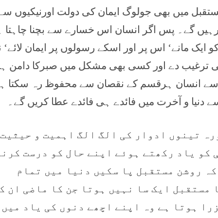
 مستقبل میں بھی جولوگ ایمان کی دولت اورنیکیوں سے
ہیں گے۔ پس اگر انسان اس خسارے سے بچنا چاہتا ہ
کو ایک مانے‘ اس پر اور اسکے رسولوں پر ایمان لائے‘ 
ی ترغیب دے اور کسی بھی مشکل میں صبرکا دامن ہا
سے انسان ہرقسم کے نقصان سے محفوظ رہ سکتا ہ
سے دنیا و آخرت میں فائدے ہی فائدے عطا کریں گے۔
ہ تینوں ادوار کی الگ الگ اہمیت و حیثیت 
 کو یاد رکھتے ہوئے اپنے حال کو درست کرنے
کہ روشن مستقبل پا سکیں دنیا میں تمام
 مستقبل ایک سا نہیں ہوتا جن کا ماضی ان ک
را ہوتا ہے وہ اپنے اچھے دنوں کی یاد میں