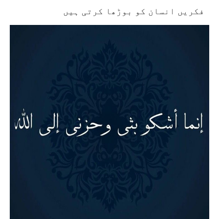
فکریں انسان کو بوڑھا کرتی ہیں