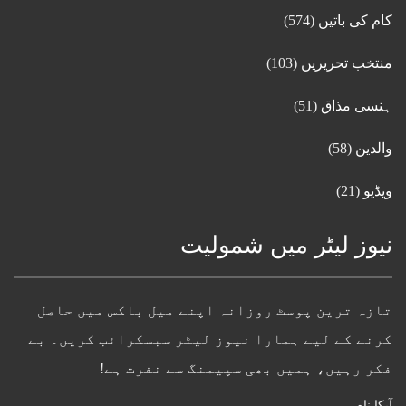
کام کی باتیں
(574)
منتخب تحریریں
(103)
ہنسی مذاق
(51)
والدین
(58)
ویڈیو
(21)
نیوز لیٹر میں شمولیت
تازہ ترین پوسٹ روزانہ اپنے میل باکس میں حاصل
کرنے کے لیے ہمارا نیوز لیٹر سبسکرائب کریں۔ بے
فکر رہیں، ہمیں بھی سپیمنگ سے نفرت ہے!
آپکا نام