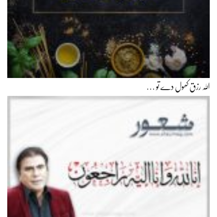
اللہ رزق کھول دے تو …