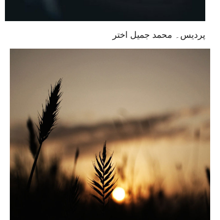
پردیس۔ محمد جمیل اختر