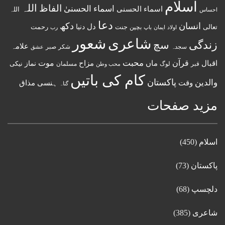
اسلام
اللہ
الفاظ
اسماء الحسنیٰ
اسماء الحسنى
اللہ
احساس
دعا
انسان
دکھ
دل
دنیا
تعالی
جنت
رحمت
اولاد
باپ
بچپن
رب
ایمان
شعور
شاعری
زندگی
سچ
علامہ
سجدہ
شکر
صبر
عشق
قرآن
محبت
اقبال
ماں
مزاح
موت
نماز
نیکی
مسلمان
قبر
لوگ
محب وطن
کام کی باتیں
پاکستان
والدین
وقت
ہنسی مذاق
گناہ
مزید صفحات
اسلام
(450)
پاکستان
(73)
دلچسپ
(68)
شاعری
(385)