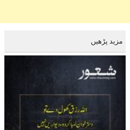
مزید پڑھیں