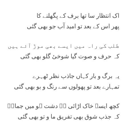
اک انتظار سا تھا برف کے پگھلنے کا
پھر اس کے بعد تو امید آب جو بھی گئی
طلب کی راہ میں ایسے بھی موڑ آئے ہیں
کہ حرف و صوت گیا شوخیٔ گلو بھی گئی
یہ برگ و بار کہاں جاذب نظر ٹھہرے
تمہارے بعد تو پھولوں سے رنگ و بو بھی گئی
کچھ ایسے خاک اڑائی ہے دشت ہو میں جمالؔ
کہ جذب شوق بھی تفریق ما و تو بھی گئی