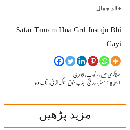
خالد جمال
Safar Tamam Hua Grd Justaju Bhi
Gayi
کیٹاگری میں :
دلچسپ
،
شاعری
Tagged
سفر، گرد جستج، جذب شوق، خاک اڑائی، رنگ و بو
مزید پڑھیں