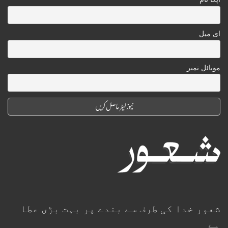
ای میل
موبائل نمبر
شعور خدا کی طرف سے بندے پر بہت بڑی عطا
ہے