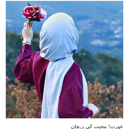
عورت! محبت کی پہچان