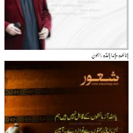
إِنَّا لِلّهِ وَإِنَّـا إِلَيْهِ رَاجِعونَ