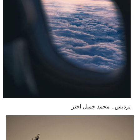
پردیس۔ محمد جمیل اختر