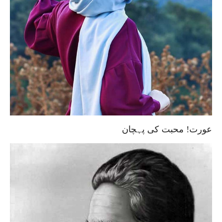
عورت! محبت کی پہچان