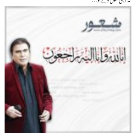
اللہ رزق کھول دے تو …