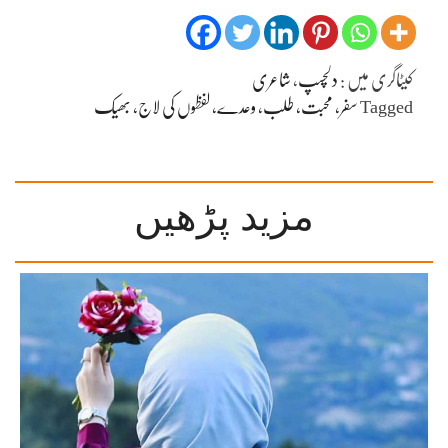
کیٹاگری میں :
دلچسپ
،
شاعری
Tagged
سفر، محبت، طلب، وعدے، لفظوں کی لاج، بھیک
مزید پڑھیں