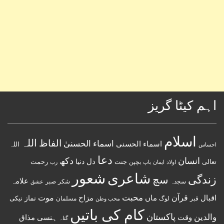
اہم کیٹا گریز
اسلام
اللہ
الفاظ
اسماء الحسنیٰ
اسماء الحسنى
اللہ
احساس
دعا
انسان
دکھ
دل
دنیا
تعالی
جنت
رحمت
اولاد
باپ
بچپن
رب
ایمان
شعور
شاعری
زندگی
سچ
علامہ
سجدہ
شکر
صبر
عشق
قرآن
محبت
اقبال
ماں
مزاح
موت
نماز
نیکی
مسلمان
قبر
لوگ
محب وطن
کام کی باتیں
پاکستان
والدین
وقت
ہنسی مذاق
گناہ