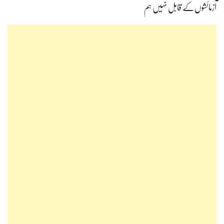
آزمائشوں‌کے قابل نہیں ہم