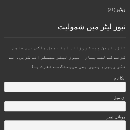
ویڈیو
(21)
نیوز لیٹر میں شمولیت
تازہ ترین پوسٹ روزانہ اپنے میل باکس میں حاصل
کرنے کے لیے ہمارا نیوز لیٹر سبسکرائب کریں۔ بے
فکر رہیں، ہمیں بھی سپیمنگ سے نفرت ہے!
آپکا نام
ای میل
موبائل نمبر