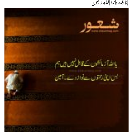
إِنَّا لِلّهِ وَإِنَّـا إِلَيْهِ رَاجِعونَ