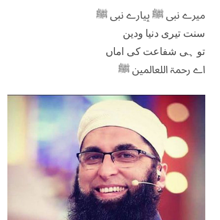
میرے نبی ﷺ پیارے نبی ﷺ
سنت تیری دنیا ودین
تو ہی شفاعت کی اماں
اے رحمۃ اللعالمین ﷺ