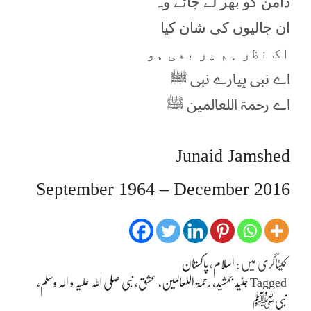
دامن کو بھر لے جائے وہ
ان جالیوں کی شان کیا
اک نظر ہم پر بھی ہو
اے نبی پیارے نبی ﷺ
اے رحمۃ اللعالمین ﷺ
Junaid Jamshed
September 1964 – December 2016
کیٹاگری میں :
اسلام
،
پاکستان
Tagged
جنید جمشید
،
رحمۃ اللعالمین
،
عشق
،
نبی صلی اللہ علیہ و الہ وسلم
،
نبیﷺ