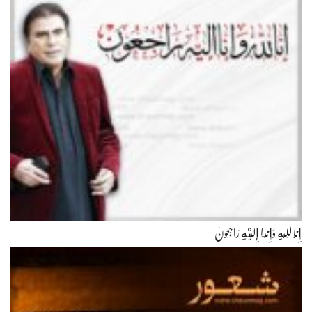
إِنَّا لِلّهِ وَإِنَّـا إِلَيْهِ رَاجِعونَ