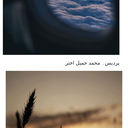
پردیس۔ محمد جمیل اختر