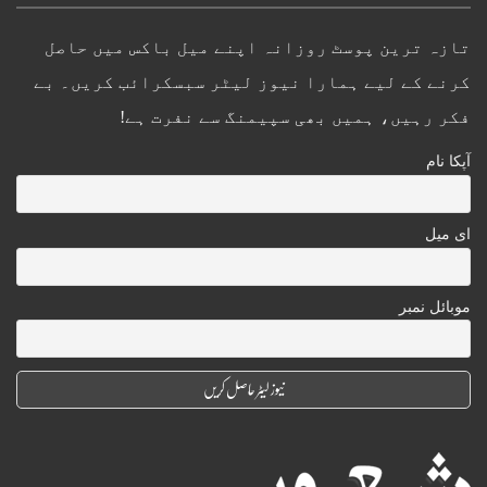
تازہ ترین پوسٹ روزانہ اپنے میل باکس میں حاصل
کرنے کے لیے ہمارا نیوز لیٹر سبسکرائب کریں۔ بے
فکر رہیں، ہمیں بھی سپیمنگ سے نفرت ہے!
آپکا نام
ای میل
موبائل نمبر