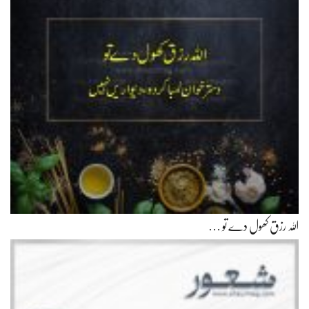
اللہ رزق کھول دے تو …