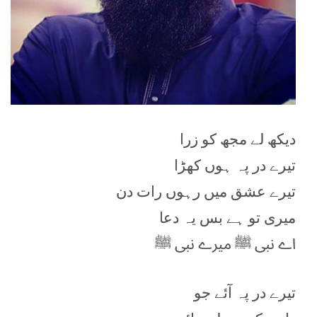
دیکھ لے مجھ کو زرا
تیرے در پہ ہوں کھڑا
تیرے عشق میں رہوں رات دن
میری تو ہے بس یہ دعا
اے نبی ﷺ میرے نبی ﷺ
تیرے در پہ آئے جو