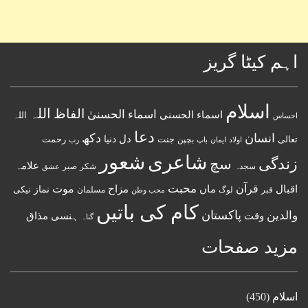
اہم کیٹا گریز
اسلام
اللہ
الفاظ
اسماء الحسنیٰ
اسماء الحسنى
اللہ
احساس
دعا
انسان
دکھ
دل
دنیا
تعالی
جنت
رحمت
اولاد
باپ
بچپن
رب
ایمان
شعور
شاعری
زندگی
سچ
علامہ
سجدہ
شکر
صبر
عشق
قرآن
محبت
اقبال
ماں
مزاح
موت
نماز
نیکی
مسلمان
قبر
لوگ
محب وطن
کام کی باتیں
پاکستان
والدین
وقت
ہنسی مذاق
گناہ
مزید صفحات
اسلام
(450)