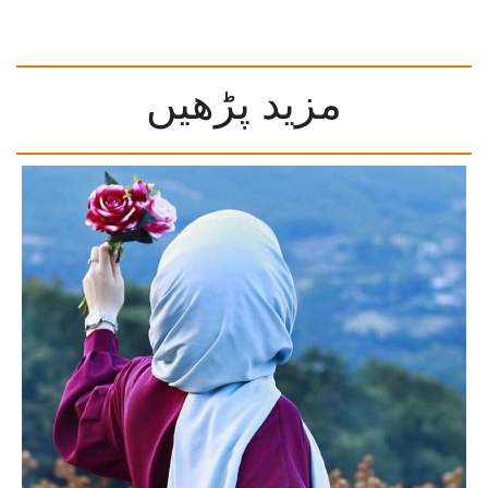
مزید پڑھیں