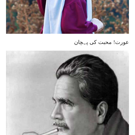
عورت! محبت کی پہچان