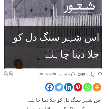
اس شہر سنگ دل کو
جلا دینا چاہئے
اپریل 5, 2018
0 تبصرے
3275
مناظر
اس شہر سنگ دل کو جلا دینا چاہئے
پھر اس کی خاک کو بھی اڑا دینا چاہئے