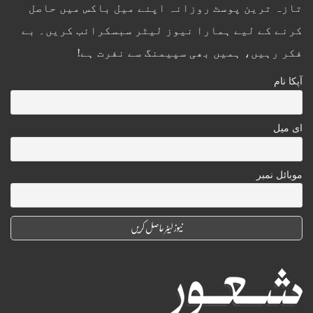
تازہ ترین پوسٹ روزانہ اپنے میل باکس میں حاصل
کرنے کے لیے ہمارا نیوز لیٹر سبسکرائب کریں۔ بے
فکر رہیں، ہمیں بھی سپیمنگ سے نفرت ہے!
آپکا نام
ای میل
موبائل نمبر