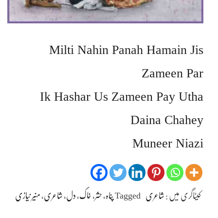
Milti Nahin Panah Hamain Jis
Zameen Par
Ik Hashar Us Zameen Pay Utha
Daina Chahey
Muneer Niazi
کیٹاگری میں :
شاعری
Tagged
پناہ
،
حشر
،
خاک
،
دل
،
شاعری
،
منیر نیازی