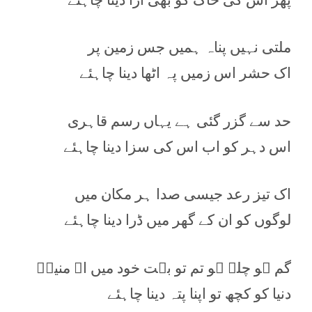
ملتی نہیں پناہ ہمیں جس زمین پر
اک حشر اس زمیں پہ اٹھا دینا چاہئے
حد سے گزر گئی ہے یہاں رسم قاہری
اس دہر کو اب اس کی سزا دینا چاہئے
اک تیز رعد جیسی صدا ہر مکان میں
لوگوں کو ان کے گھر میں ڈرا دینا چاہئے
گم ہو چلے ہو تم تو بہت خود میں اے منیرؔ
دنیا کو کچھ تو اپنا پتہ دینا چاہئے