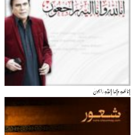
إِنَّا لِلّهِ وَإِنَّـا إِلَيْهِ رَاجِعونَ