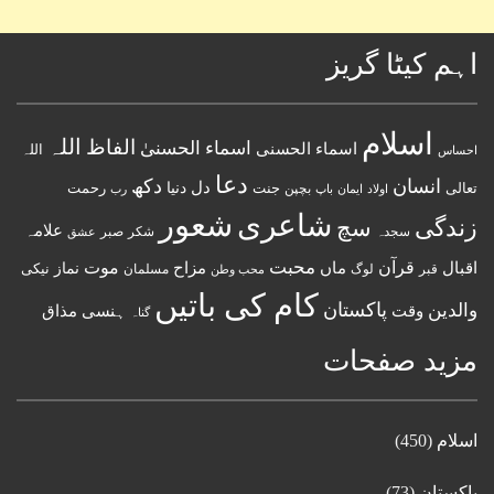
اہم کیٹا گریز
اسلام
اللہ
الفاظ
اسماء الحسنیٰ
اسماء الحسنى
اللہ
احساس
دعا
انسان
دکھ
دل
دنیا
تعالی
جنت
رحمت
اولاد
باپ
بچپن
رب
ایمان
شعور
شاعری
زندگی
سچ
علامہ
سجدہ
شکر
صبر
عشق
قرآن
محبت
اقبال
ماں
مزاح
موت
نماز
نیکی
مسلمان
قبر
لوگ
محب وطن
کام کی باتیں
پاکستان
والدین
وقت
ہنسی مذاق
گناہ
مزید صفحات
اسلام
(450)
پاکستان
(73)