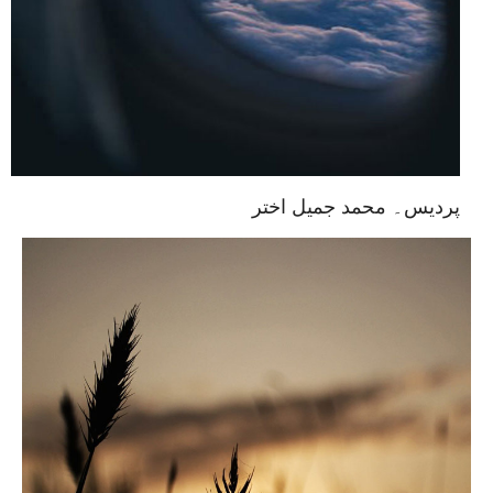
پردیس۔ محمد جمیل اختر