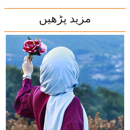
مزید پڑھیں