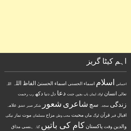
اہم کیٹا گریز
اسلام
اللہ
الفاظ
اسماء الحسنیٰ
اسماء الحسنى
اللہ
احساس
دعا
انسان
دکھ
دل
دنیا
تعالی
جنت
رحمت
اولاد
باپ
بچپن
رب
ایمان
شعور
شاعری
زندگی
سچ
علامہ
سجدہ
شکر
صبر
عشق
قرآن
محبت
اقبال
ماں
مزاح
موت
نماز
نیکی
مسلمان
قبر
لوگ
محب وطن
کام کی باتیں
پاکستان
والدین
وقت
ہنسی مذاق
گناہ