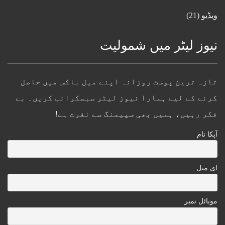
ویڈیو
(21)
نیوز لیٹر میں شمولیت
تازہ ترین پوسٹ روزانہ اپنے میل باکس میں حاصل
کرنے کے لیے ہمارا نیوز لیٹر سبسکرائب کریں۔ بے
فکر رہیں، ہمیں بھی سپیمنگ سے نفرت ہے!
آپکا نام
ای میل
موبائل نمبر