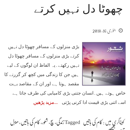
چھوٹا دل نہیں کرتے
جنوری 16, 2018
بڑی منزلوں کے مسافر چھوٹا دل نہیں
کرتے بڑی منزلوں کے مسافر چھوٹا دل
نہیں رکھتے۔یہ الفاظ ان لوگوں کے لیے
ہیں جن کا زندگی میں کچھ کر گزرنے کا
مقصد ہوتا ہے اور ان کے مقاصد بہت
خاص ہوتے ہیں۔انسان جتنی بڑی کامیابی کی طرف جاتا ہے
اسے اتنی بڑی قیمت ادا کرنی پڑتی
مزید پڑھیں
کیٹاگری میں :
کام کی باتیں
Tagged
زندگی
،
سچ
،
شعور
،
کام کی باتیں
،
منزل
تبصرہ بھیجیں