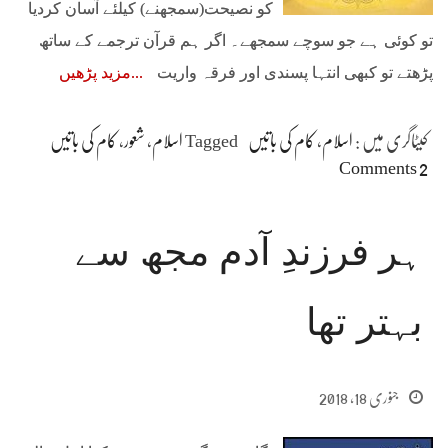
کو نصیحت(سمجھنے) کیلئے آسان کردیا
تو کوئی ہے جو سوچے سمجھے۔ اگر ہم قرآن ترجمے کے ساتھ
پڑھتے تو کبھی انتہا پسندی اور فرقہ واریت
مزید پڑھیں
کیٹاگری میں :
اسلام
،
کام کی باتیں
Tagged
اسلام
،
شعور
،
کام کی باتیں
2 Comments
ہر فرزندِ آدم مجھ سے
بہتر تھا
جنوری 18, 2018