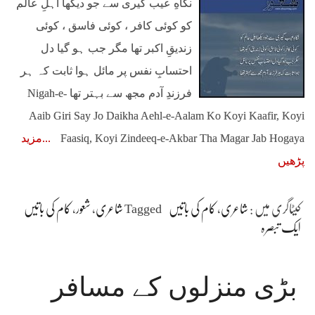
نگاهِ عیب گیری سے جو دیکھا اہلِ عالم
کو کوئی کافر ، کوئی فاسق ، کوئی
زندیقِ اکبر تھا مگر جب ہو گیا دل
احتسابِ نفس پر مائل ہوا ثابت کہ ہر
فرزندِ آدم مجھ سے بہتر تھا Nigah-e-
Aaib Giri Say Jo Daikha Aehl-e-Aalam Ko Koyi Kaafir, Koyi
Faasiq, Koyi Zindeeq-e-Akbar Tha Magar Jab Hogaya
مزید
پڑھیں
کیٹاگری میں :
شاعری
،
کام کی باتیں
Tagged
شاعری
،
شعور
،
کام کی باتیں
ایک تبصرہ
بڑی منزلوں کے مسافر