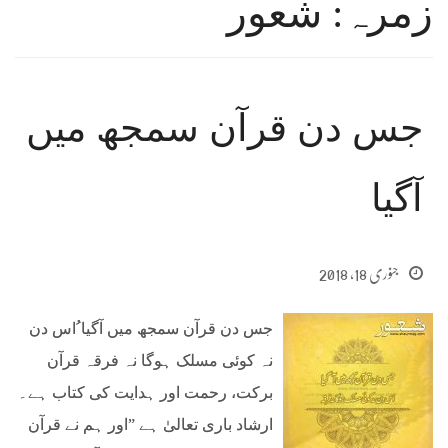
زمرہ: شعور
جس دن قرآن سمجھ میں
آگیا
جنوری 18, 2018
جس دن قرآن سمجھ میں آگیا ُاس دن
نہ کوئی مسلک ہوگا نہ فرقہ قرآن
برکت، رحمت اور ہدایت کی کتاب ہے۔
ارشاد باری تعالیٰ ہے ”اور ہم نے قرآن