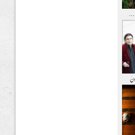
و …
ِعونَ