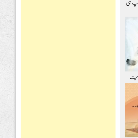
اپ ہی
حیت