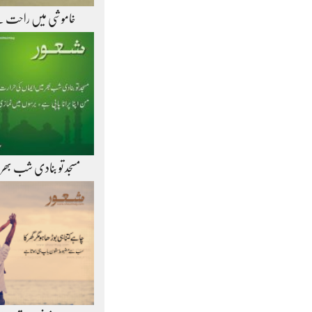
خاموشی میں راحت 
مسجد تو بنادی شب بھر