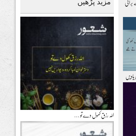
مزید پڑھیں
 برائی
 یادیں
اللہ رزق کھول دے تو …