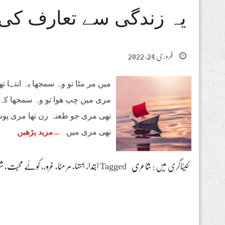
یہ زندگی سے تعارف کی 
فروری 24, 2022
میں مر مٹا تو وہ سمجھا یہ انتہا 
مری میں چپ ھوا تو وہ سمجھا کہ با
تھی مری جو طعنہ زن تھا مری پو
تھی مری میں
مزید پڑھیں
کیٹاگری میں :
شاعری
Tagged
ابتدا، انتہا، مر مٹا، غرور، کوئے محبت، 