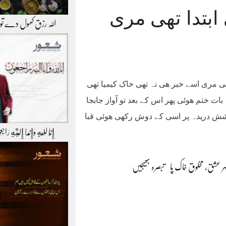
ابتدا تھی مری
اللہ رزق کھول دے ت
تھی مری اسے خبر ھی نہ تھی خاک کیمیا تھی
ت ختم ھوئی پھر اس کے بعد تو آواز جابجا
شش دریدہ پر اسی کے دوش رکھی ھوئی قبا
إِنَّا لِلّهِ وَإِنَّـا إِلَيْهِ رَاج
شہر عشق، مخلوق خاک پا
تبصرہ بھیجیں