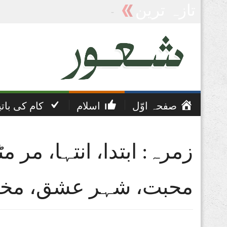
تازہ ترین
پریشانی اور غم کی دعا
صفحہ اوّل
اسلام
کام کی بات
زمرہ: ابتدا، انتہا، مر م
محبت، شہر عشق، مخلو