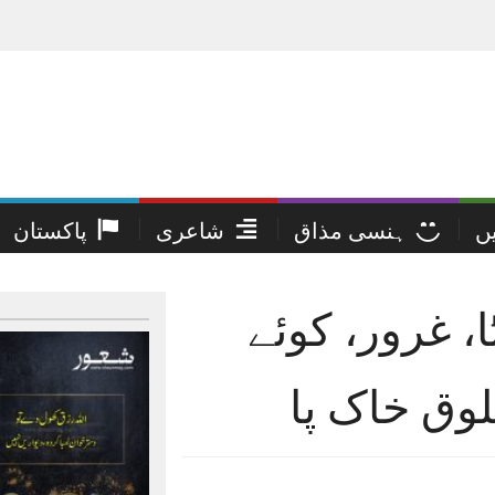
یں
ہنسی مذاق
شاعری
پاکستان
ٹا، غرور، کوئے
ق خاک پا