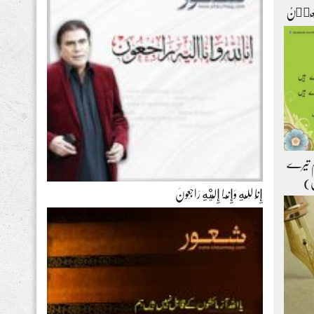
ۡتَعِیۡنُ
ہم تیرے
ل)
إِنَّا لِلّهِ وَإِنَّـا إِلَيْهِ رَاجِعونَ