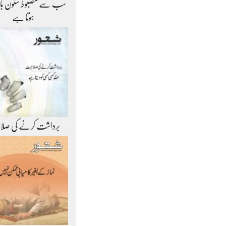
سب سے مضبوط ستون ب
ہوتا ہے
برداشت کرنے کی صلا