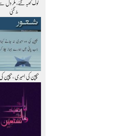
لوگ کعبہ گئے، مگر دل سے
نہ گئی
بچپن کی امیری ، بچپن کی