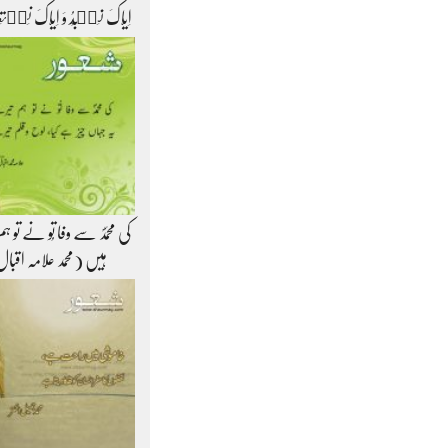
اِیَّاکَ نَعۡبُدُ وَ اِیَّاکَ نَس
کی محمّدؐ سے وفا تُو نے تو 
ہیں (محمد علامہ اقبا