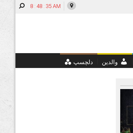
8 : 48 : 36 AM
والدین
دلچسپ