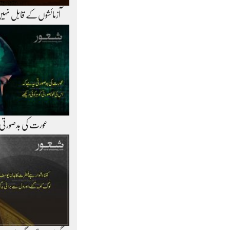
آزمائشوں‌کے قابل نہی
عورت کی بدصورتی